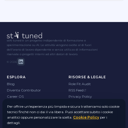
stAI tuned è un progetto indipendente di formazione e
sperimentazione su AI. Le attività vengono svolte al di fuori
dell'orario di lavoro dipendente e senza utilizzo di informazioni
riservate o progetti interni ad altri datori di lavoro.
©
2026
ESPLORA
RISORSE & LEGALE
Blog
Role Fit Audit
Diventa Contributor
RSS Feed
Career OS
Privacy Policy
Chi siamo
Termini e Condizioni
Per offrire un'esperienza più limpida e sicura tratteniamo solo cookie
Cookie Policy
tecnici finché non ci dai il via libera. Puoi accettare subito i cookie
Gestisci cookie
analitici oppure personalizzare la scelta.
Cookie Policy
per i
dettagli.