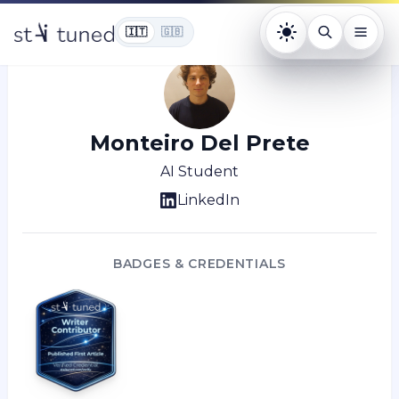
Home
/
Learn
/
Author:
Monteiro Del Prete
🇮🇹
🇬🇧
Tema: chiaro. Pr
Monteiro Del Prete
AI Student
LinkedIn
BADGES & CREDENTIALS