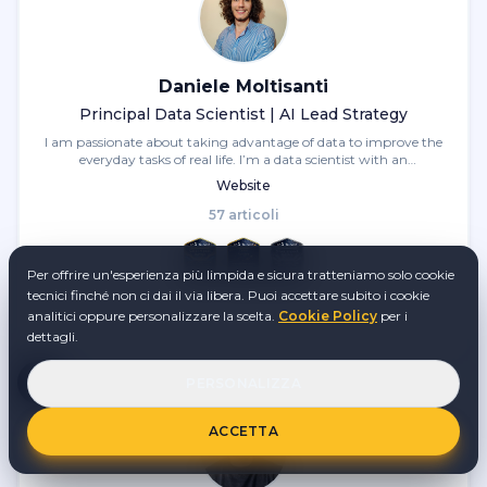
Daniele Moltisanti
Principal Data Scientist | AI Lead Strategy
I am passionate about taking advantage of data to improve the
everyday tasks of real life. I’m a data scientist with an
engineering mindset , open to innovation in each field,
Website
specialized in deep learning techniques. Cri...
57
articol
i
Per offrire un'esperienza più limpida e sicura tratteniamo solo cookie
tecnici finché non ci dai il via libera. Puoi accettare subito i cookie
analitici oppure personalizzare la scelta.
Cookie Policy
per i
dettagli.
PERSONALIZZA
ACCETTA