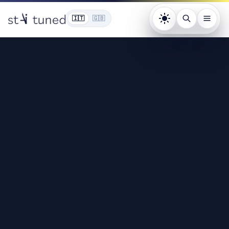
🇮🇹
🇬🇧
Tema: chiaro. Pr